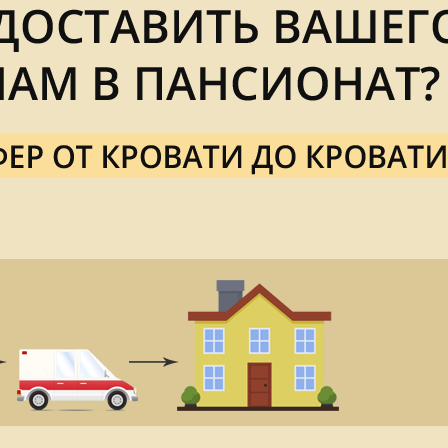
находитесь в раздумьях, в какой пансионат перевезти 
альный» либо частный, то стоит учитывать, что финанс