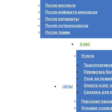
После инсульта
После инфаркта миокарда
После катаракты
После остеохондроза
После травм
О НАС
Услуги
Транспортиро
Перевозка бо
Уход за пожи
Оплата услуг 
ЦЕНЫ
Сиделка для 
Персонал панс
Условия содер