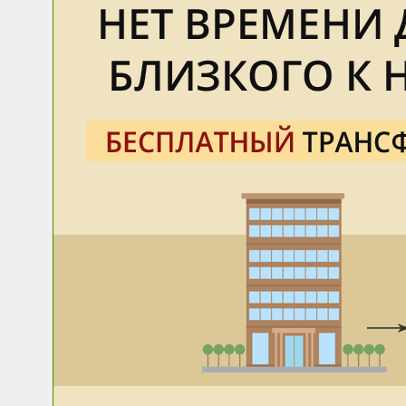
Если 
(соци