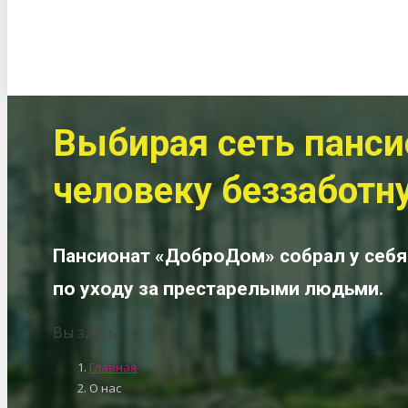
Выбирая сеть панси
человеку беззаботн
Пансионат «ДоброДом» собрал у себ
по уходу за престарелыми людьми.
Вы здесь:
Главная
О нас