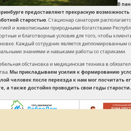
В па
еринбурге предоставляют прекрасную возможность
аботной старостью
. Стационар санатория располагаетс
гией и живописными природными богатствами Республи
ртные и благотворные условия для того, чтобы клиен
ановке. Каждый сотрудник является дипломированным 
альными знаниями и навыками работы со стариками.
ебельная обстановка и медицинская техника в обязат
тва.
Мы прикладываем усилия к формированию усло
лой человек после переезда к нам мог посчитать ег
те, а также достойно проводить свои годы старости.