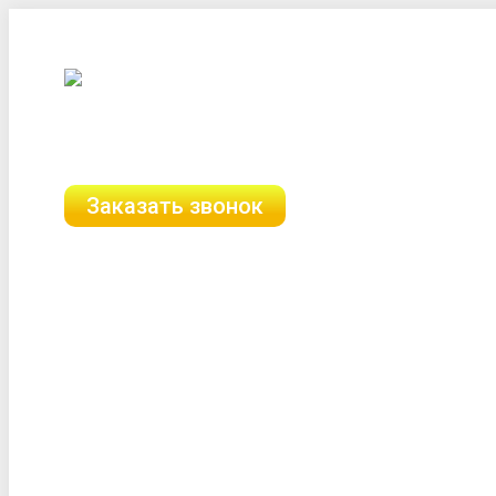
Перейти
г. Екатеринбург, ул. Малышева, 51
к
содержанию
8 (958) 111-89-89
8 (903) 312-06-89
Заказать звонок