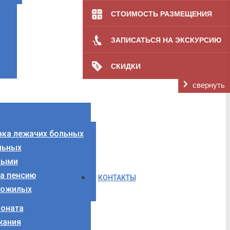
СТОИМОСТЬ РАЗМЕЩЕНИЯ
ЗАПИСАТЬСЯ НА ЭКСКУРСИЮ
СКИДКИ
свернуть
вка лежачих больных
льных
лыми
за пенсию
КОНТАКТЫ
пожилых
ионата
жания