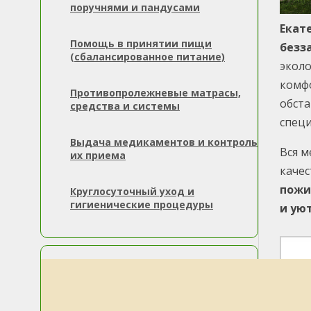
поручнями и пандусами
Екат
Помощь в принятии пищи
безз
(сбалансированное питание)
эколо
комфо
Противопролежневые матрасы,
обст
средства и системы
специ
Выдача медикаментов и контроль
Вся м
их приема
качес
пожи
Круглосуточный уход и
гигиенические процедуры
и ую