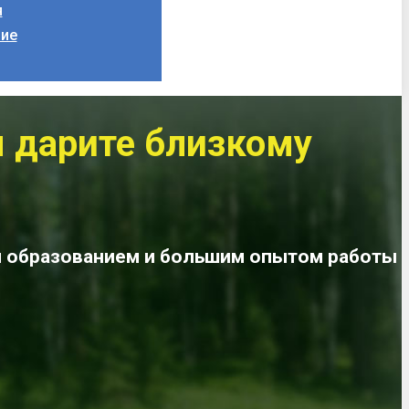
я
ние
 дарите близкому
м образованием и большим опытом работы