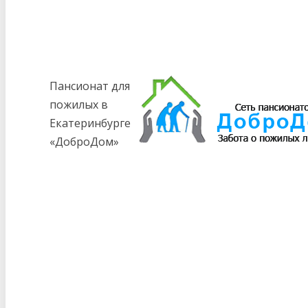
Пансионат для
пожилых в
Екатеринбурге
«ДоброДом»