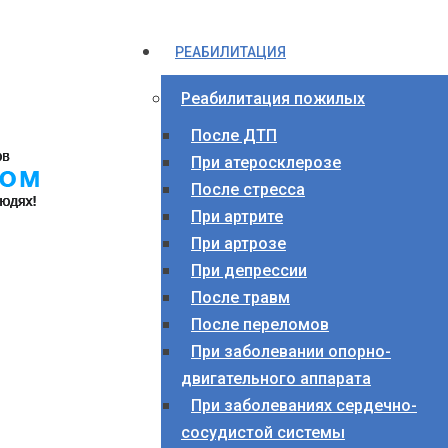
РЕАБИЛИТАЦИЯ
Реабилитация пожилых
После ДТП
При атеросклерозе
После стресса
При артрите
При артрозе
При депрессии
После травм
После переломов
При заболевании опорно-
двигательного аппарата
При заболеваниях сердечно-
сосудистой системы