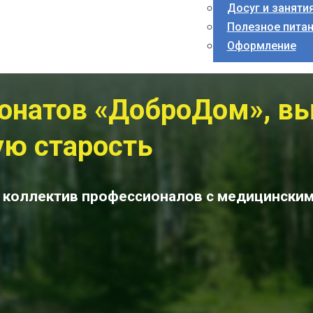
Досуг и заняти
Полезное пита
Оформление
онатов «ДоброДом», вы
ую старость
я коллектив профессионалов с медицински