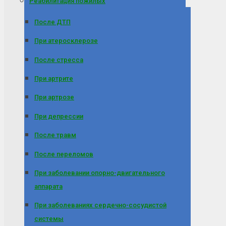
Реабилитация пожилых
После ДТП
При атеросклерозе
После стресса
При артрите
При артрозе
При депрессии
После травм
После переломов
При заболевании опорно-двигательного
аппарата
При заболеваниях сердечно-сосудистой
системы