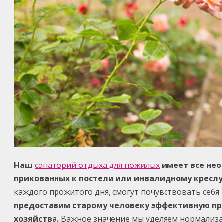
Наш
санаторий отдыха для пожилых
имеет все не
прикованных к постели или инвалидному кресл
каждого прожитого дня, смогут почувствовать себ
предоставим старому человеку эффективную пр
хозяйства.
Важное значение мы уделяем нормализа