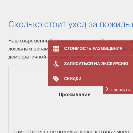
Сколько стоит уход за пожилы
Наш современный пансионат для людей преклонных
лояльным ценам. Наши расценки не станут для ва
СТОИМОСТЬ РАЗМЕЩЕНИЯ
демократичной ценовой политики.
ЗАПИСАТЬСЯ НА ЭКСКУРСИЮ
СКИДКИ
свернуть
Проживание
Самостоятельные пожилые люди, которые могут