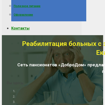
Полезное питание
Оформление
Контакты
Реабилитация больных с 
Ек
Сеть пансионатов «ДоброДом» предлаг
п
Вы здесь: