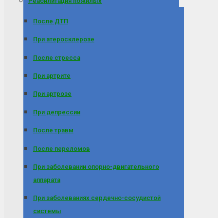
Реабилитация пожилых
После ДТП
При атеросклерозе
После стресса
При артрите
При артрозе
При депрессии
После травм
После переломов
При заболевании опорно-двигательного
аппарата
При заболеваниях сердечно-сосудистой
системы