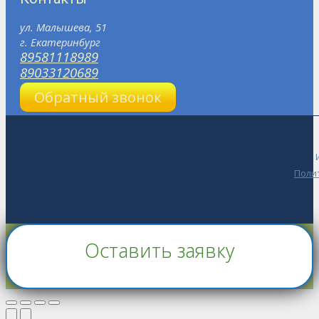
ул. Малышева, 51
г. Екатеринбург
89581118989
89033120689
Обратный звонок
Поли
Go
Оставить заявку
to
Top